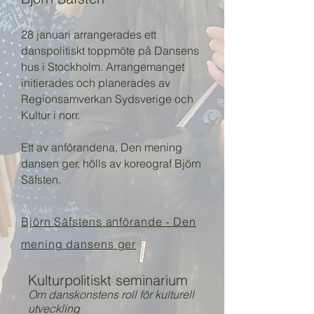
28 januari arrangerades ett
danspolitiskt toppmöte på Dansens
hus i Stockholm. Arrangemanget
initierades och planerades av
Regionsamverkan Sydsverige och
Kultur i norr.
Ett av anförandena, Den mening
dansen ger, hölls av koreograf Björn
Säfsten.
Björn Säfstens anförande - Den
mening dansens ger
Kulturpolitiskt seminarium
Om danskonstens roll för kulturell
utveckling