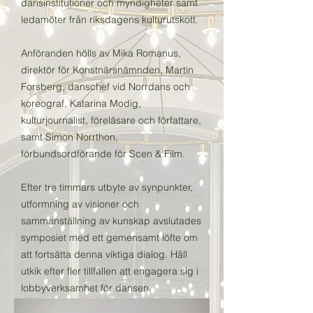
dansinstitutioner och myndigheter samt
ledamöter från riksdagens kulturutskott.
Anföranden hölls av Mika Romanus,
direktör för Konstnärsnämnden, Martin
Forsberg, danschef vid Norrdans och
koreograf, Katarina Modig,
kulturjournalist, föreläsare och författare,
samt Simon Norrthon,
förbundsordförande för Scen & Film.
Efter tre timmars utbyte av synpunkter,
utformning av visioner och
sammanställning av kunskap avslutades
symposiet med ett gemensamt löfte om
att fortsätta denna viktiga dialog. Håll
utkik efter fler tillfällen att engagera sig i
lobbyverksamhet för dansen.