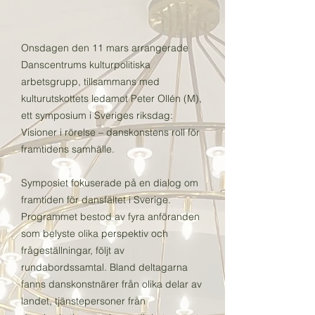
Onsdagen den 11 mars arrangerade
Danscentrums kulturpolitiska
arbetsgrupp, tillsammans med
kulturutskottets ledamot Peter Ollén (M),
ett symposium i Sveriges riksdag:
Visioner i rörelse – danskonstens roll för
framtidens samhälle.
Symposiet fokuserade på en dialog om
framtiden för dansfältet i Sverige.
Programmet bestod av fyra anföranden
som belyste olika perspektiv och
frågeställningar, följt av
rundabordssamtal. Bland deltagarna
fanns danskonstnärer från olika delar av
landet, tjänstepersoner från