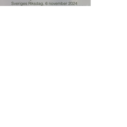
Sveriges Riksdag, 6 november 2024
6 november 2024, arrangerade
Danscentrum tillsammans med
kulturutskottets ledamöter Peter
Ollén (M) och Kristina Axén Olin (M)
ett kulturpolitiskt seminarium “Om
danskonstens roll för kulturell
utveckling” i Sveriges Riksdag.
Medverkande talare under
seminariet:
Ann Larsson, enhetschef för
stödgivning, Kulturförvaltningen
Region Stockholm
Björn Säfsten, frilans koreograf
Niki Tsappos, frilans dansare och