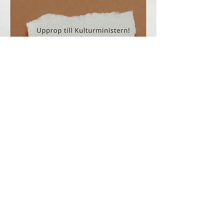
Upprop till Kulturministern!
Danskonstens försvar i en tid av
krympande
Mer information
Mer information