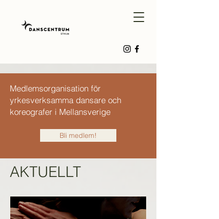
Medlemsorganisation för
yrkesverksamma dansare och
koreografer i Mellansverige
Bli medlem!
AKTUELLT