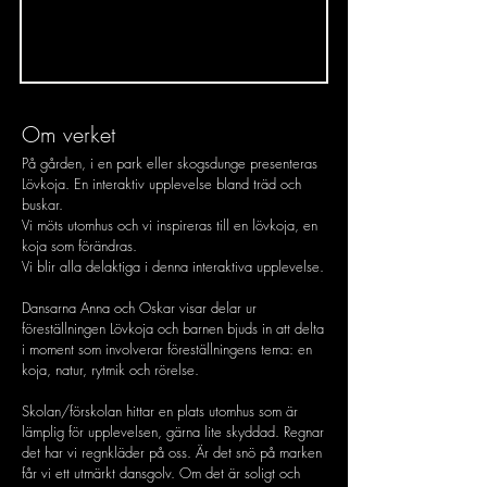
Om verket
På gården, i en park eller skogsdunge presenteras
Lövkoja. En interaktiv upplevelse bland träd och
buskar.
Vi möts utomhus och vi inspireras till en lövkoja, en
koja som förändras.
Vi blir alla delaktiga i denna interaktiva upplevelse.
Dansarna Anna och Oskar visar delar ur
föreställningen Lövkoja och barnen bjuds in att delta
i moment som involverar föreställningens tema: en
koja, natur, rytmik och rörelse.
Skolan/förskolan hittar en plats utomhus som är
lämplig för upplevelsen, gärna lite skyddad. Regnar
det har vi regnkläder på oss. Är det snö på marken
får vi ett utmärkt dansgolv. Om det är soligt och