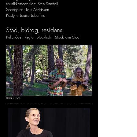
Musikkomposition: Sten Sandell
Scenografi: Lars Arvidsson
Kostym: Louise Labanino
Stöd, bidrag, residens
Kulturrådet, Region Stockholm, Stockholm Stad
Brita Olson