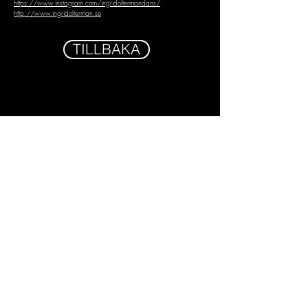
https://www.instagram.com/ingridoltermandans/
http://www.ingridolterman.se
TILLBAKA