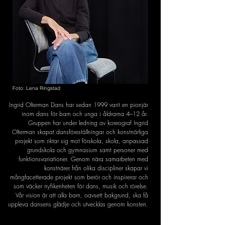
Foto: Lena Ringstad
Ingrid Olterman Dans har sedan 1999 varit en pionjär
inom dans för barn och unga i åldrarna 4–12 år.
Gruppen har under ledning av koreograf Ingrid
Olterman skapat dansföreställningar och konstnärliga
projekt som riktar sig mot förskola, skola, anpassad
grundskola och gymnasium samt personer med
funktionsvariationer. Genom nära samarbeten med
konstnärer från olika discipliner skapar vi
mångfacetterade projekt som berör och inspirerar och
som väcker nyfikenheten för dans, musik och rörelse.
Vår vision är att alla barn, oavsett bakgrund, ska få
uppleva dansens glädje och utvecklas genom konsten.