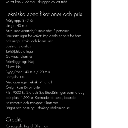
varmt kan vi dansa i skuggan av ett träd.
Tekniska specifikationer och pris
Målgrupp: 3 - 7 år
Längd: 40 min
Antal medverkande/turnerande: 2 personer
Förutsättningar för verket: Regionala nätverk för barn
och unga, skolor och kommuner
Spelyta: utomhus
Takhöjdskrav: Inga
Golvkrav: utomhus
Mörkläggning: Nej
Elkrav: Nej
Bygg/rivtid: 40 min / 20 min
Bärhjälp: Nej
Medtager egen teknik: Vi tar allt
Övrigt: Rum för ombyte
Pris: 9500 kr, 2:a och 3:e föreställningen samma dag
och plats 4 500 kr. Kostnader för resor, boende
traktamente och transport tillkommer
Frågor och bokning:
info@ingridolterman.se
Credits
Koreografi: Ingrid Olterman