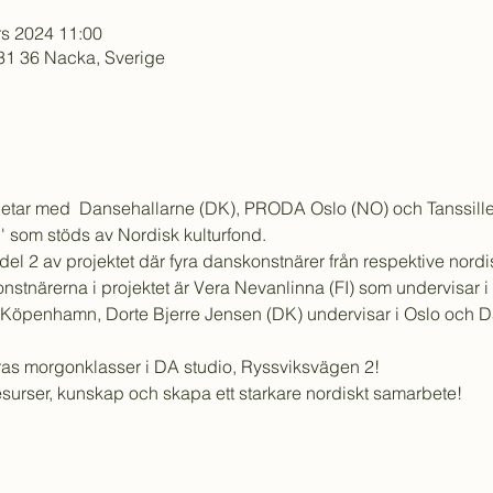
rs 2024 11:00
31 36 Nacka, Sverige
ar med  Dansehallarne (DK), PRODA Oslo (NO) och Tanssille Ry
' som stöds av Nordisk kulturfond.
el 2 av projektet där fyra danskonstnärer från respektive nordi
stnärerna i projektet är Vera Nevanlinna (FI) som undervisar i
 Köpenhamn, Dorte Bjerre Jensen (DK) undervisar i Oslo och Da
ras morgonklasser i DA studio, Ryssviksvägen 2!
a resurser, kunskap och skapa ett starkare nordiskt samarbete!