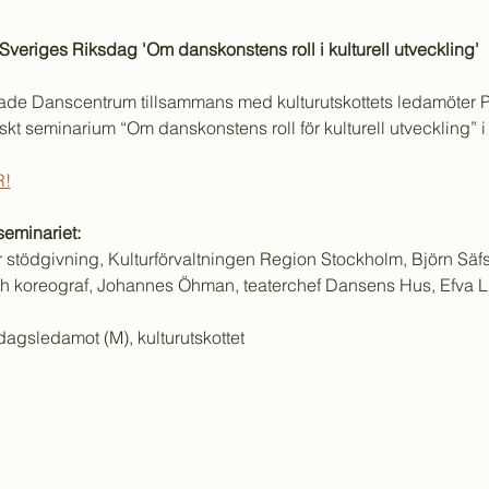
 Sveriges Riksdag 'Om danskonstens roll i kulturell utveckling'
de Danscentrum tillsammans med kulturutskottets ledamöter Pet
tiskt seminarium “Om danskonstens roll för kulturell utveckling” 
R!
eminariet:
stödgivning, Kulturförvaltningen Region Stockholm, Björn Säfste
h koreograf, Johannes Öhman, teaterchef Dansens Hus, Efva Lilja
dagsledamot (M), kulturutskottet