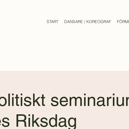
START
DANSARE / KOREOGRAF
FÖRM
olitiskt seminariu
es Riksdag