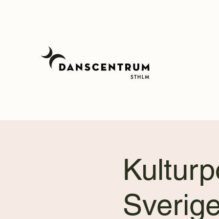
Kulturp
Sverig