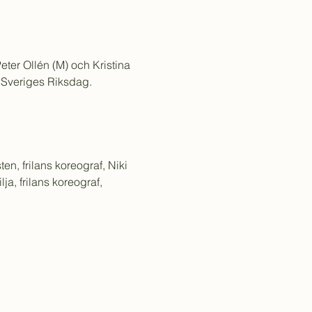
er Ollén (M) och Kristina 
i Sveriges Riksdag.
n, frilans koreograf, Niki 
, frilans koreograf, 