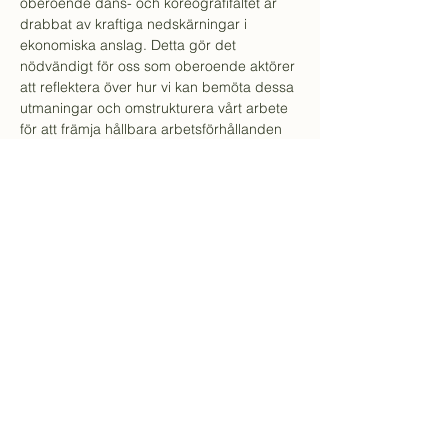
oberoende dans- och koreografifältet är 
drabbat av kraftiga nedskärningar i 
ekonomiska anslag. Detta gör det 
nödvändigt för oss som oberoende aktörer 
att reflektera över hur vi kan bemöta dessa 
utmaningar och omstrukturera vårt arbete 
för att främja hållbara arbetsförhållanden 
och produktionsmodeller. Flera viktiga 
samtal och forum har uppstått som en 
reaktion på situationen, och detta initiativ 
är ytterligare ett, utlyst av 
medlemsföreningen Danscentrum 
Stockholm och faciliterat av dansarna 
Linda Blomqvist och Ellen Söderhult.
Visa mer
Med stöd från Kulturrådet, Region Stockholm och
Stockholm stad
©2023 av Danscentrum Stockholm